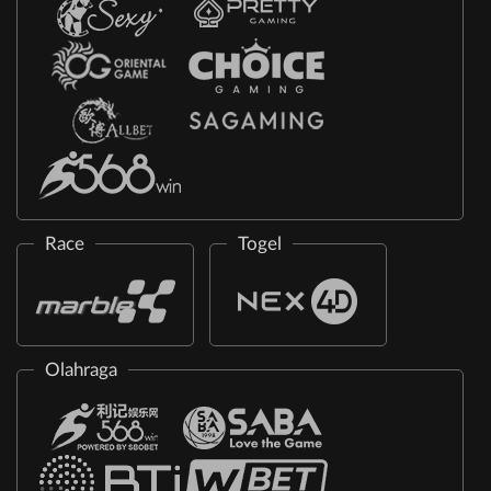
Race
Togel
Olahraga