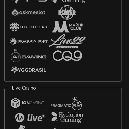
Live Casino