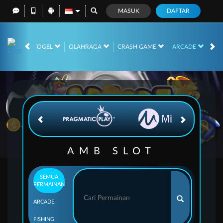
MASUK
DAFTAR
RACE
TOGEL
OLAHRAGA
CRASH GAME
ARCADE
PO
AMB SLOT
SEMUA
PERMAINAN
ARCADE
FISHING