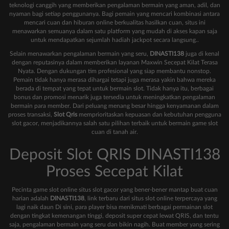
teknologi canggih yang memberikan pengalaman bermain yang aman, adil, dan
nyaman bagi setiap penggunanya. Bagi pemain yang mencari kombinasi antara
mencari cuan dan hiburan online berkualitas hasilkan cuan, situs ini
menawarkan semuanya dalam satu platform yang mudah di akses kapan saja
untuk mendapatkan sejumlah hadiah jackpot secara langsung..
Selain menawarkan pengalaman bermain yang seru,
DINASTI138
juga di kenal
dengan reputasinya dalam memberikan layanan Maxwin Secepat Kilat Terasa
Nyata. Dengan dukungan tim profesional yang siap membantu nonstop.
Pemain tidak hanya merasa dihargai tetapi juga merasa yakin bahwa mereka
berada di tempat yang tepat untuk bermain slot. Tidak hanya itu, berbagai
bonus dan promosi menarik juga tersedia untuk meningkatkan pengalaman
bermain para member. Dari peluang menang besar hingga kenyamanan dalam
proses transaksi,
Slot Qris
memprioritaskan kepuasan dan kebutuhan pengguna
slot gacor, menjadikannya salah satu pilihan terbaik untuk bermain game slot
cuan di tanah air.
Deposit Slot QRIS DINASTI138
Proses Secepat Kilat
Pecinta game slot online situs slot gacor yang bener-bener mantap buat cuan
harian adalah
DINASTI138
, link terbaru dari situs slot online terpercaya yang
lagi naik daun Di sini, para player bisa menikmati berbagai permainan slot
dengan tingkat kemenangan tinggi, deposit super cepat lewat QRIS, dan tentu
saja, pengalaman bermain yang seru dan bikin nagih. Buat member yang sering