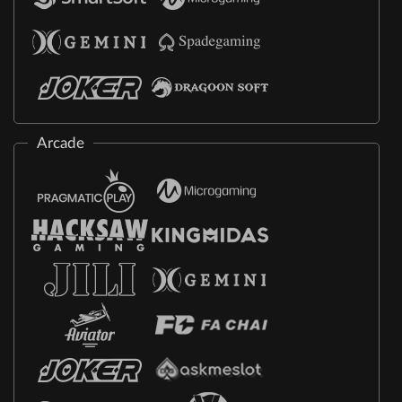
Arcade