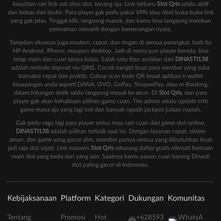
kesulitan cari link asli situs slot, tenang aja. Link terbaru
Slot Qris
selalu aktif
dan bebas dari blokir. Para player gak perlu pakai VPN atau ribet buka-buka link
yang gak jelas. Tinggal klik, langsung masuk, dan kamu bisa langsung mainkan
permainan menarik dengan kemenangan nyata.
Tampilan situsnya juga modern, cepat, dan ringan di semua perangkat, baik itu
HP Android, iPhone, maupun desktop. Jadi di mana pun player berada, bisa
tetap main dan cuan tanpa batas. Salah satu fitur andalan dari
DINASTI138
adalah metode deposit via QRIS. Cocok banget buat para member yang suka
transaksi cepat dan praktis. Cukup scan kode QR lewat aplikasi e-wallet
kesayangan anda seperti DANA, OVO, GoPay, ShopeePay, atau m-Banking,
dalam hitungan detik saldo langsung masuk ke akun. Di
Slot Qris
, dan para
player gak akan kehabisan pilihan game cuan. Tim admin selalu update info
game mana aja yang lagi hot dan banyak ngasih jackpot jutaan rupiah.
Gak perlu ragu lagi para player serius mau cari cuan dari game slot online,
DINASTI138
adalah pilihan terbaik saat ini. Dengan layanan cepat, sistem
aman, dan game yang gacor abis, member punya semua yang dibutuhkan buat
jadi raja slot sejati. Link maxwin
Slot Qris
sekarang daftar gratis nikmati bermain
main slot yang beda dari yang lain. Saatnya kamu panen cuan bareng Dinasti
slot paling gacor di Indonesia.
Kebijaksanaan
Platform
Kategori
Dukungan
Komunitas
Tentang
Promosi
Hot
+628593
WhatsA