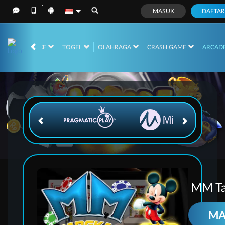
MASUK
DAFTAR
ASINO
RACE
TOGEL
OLAHRAGA
CRASH GAME
ARCAD
MM Ta
MA