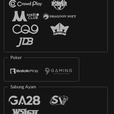
Poker
Sabung Ayam